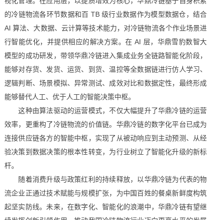
视化管理。在应用层，以提质增效为核心，华鼎冷链基于自身积累
的冷链物流各环节数据和百 TB 级行业数据作为模型数据仓，结合
AI 算法、大数据、云计算等技术能力，对冷链物流各个作业场景进
行智能优化，并提供相应的解决方案。在 AI 层，华鼎雪豹数智大
模型的成功研发，带领华鼎冷链进入集成业务全链路智能化阶段，
能够对存货、发货、运货、到货、温控等全数据链进行仿人学习、
逻辑判断、场景模拟、异常测试、成效对比和数据定性，最终形成
能够替代人工、优于人工的智能决策中枢。​
这种由算法驱动的运营模式，不仅大幅提升了华鼎冷链的运营
效率，更重构了冷链物流的价值链。华鼎冷链的数字化平台已成为
连接供应链各方的智能中枢，实现了从被动响应到主动预测、从经
验决策到数据决策的根本性转变，为行业树立了智能化升级的新标
杆。​
随着消费升级与政策红利的持续释放，以华鼎冷链为代表的物
流企业正通过技术赋能与规模扩张，为中国百姓的餐桌新鲜度构筑
起坚实防线。未来，在数字化、智能化的浪潮中，华鼎冷链有望继