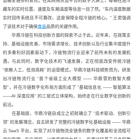
运输全链条的管控。在其网络货运平台的数字大屏上，每辆在途冷
藏车的实时位置、速度及车厢温度等信息一目了然。“车内温度数据
实时回传系统且不可篡改，这是保障全程冷链的核心。” 王君强调
了该技术对于确保
食品
品质的关键作用。​
华鼎冷链在科技创新方面的探索不止于此。近年来，在政策支
持、基础设施完善、市场需求增长、技术创新以及行业集中度提升
的多重利好因素驱动下，冷链物流行业迎来了前所未有的发展机
遇。与此同时，数字化技术的飞速发展，正在彻底改变传统冷链
“依赖人工、低效高耗” 的运营模式。华鼎冷链科技顺势而为，研发
出冷链物流行业 “首个省级工业大模型 —— 华鼎雪豹数智大模
型”，并在冷链数字化布局方面形成了 “基础信息化 —— 智能算法
——AI 深度应用” 的三层式立体架构，始终走在行业数字化创新的
前沿。​
在基础层，华鼎冷链自成立之初就确立了 “技术驱动、创新引
领” 的发展理念，自主研发了完整的冷链数字化基础设施 —— 华鼎
云 SaaS 平台，实现了对冷链物流全链条的数字化覆盖和全流程可