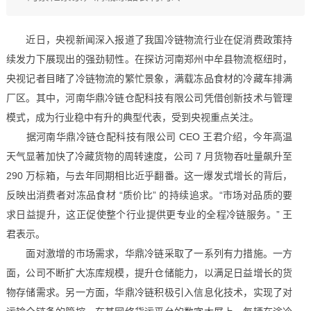
近日，央视新闻深入报道了我国冷链物流行业在促消费政策持
续发力下展现出的强劲韧性。在探访河南郑州中牟县物流枢纽时，
央视记者目睹了冷链物流的繁忙景象，满载冻品食材的冷藏车排满
厂区。其中，河南华鼎冷链仓配科技有限公司凭借创新技术与管理
模式，成为行业稳中有升的典型代表，受到央视重点关注。​
据河南华鼎冷链仓配科技有限公司 CEO 王君介绍，今年高温
天气显著加快了冷藏货物的周转速度，公司 7 月货物吞吐量飙升至
290 万标箱，与去年同期相比近乎翻番。这一爆发式增长的背后，
反映出消费者对冻品食材 “质价比” 的持续追求。“市场对品质的要
求日益提升，这正促使整个行业提供更专业的全程冷链服务。” 王
君表示。​
面对激增的市场需求，华鼎冷链采取了一系列有力措施。一方
面，公司不断扩大冻库规模，提升仓储能力，以满足日益增长的货
物存储需求。另一方面，华鼎冷链积极引入信息化技术，实现了对