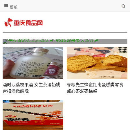
菜单
呼啦面馆第五届重庆直辖618豌杂节火热开启
酒时浪荔枝果酒 女生茶酒奶桃
枣粮先生蜂蜜红枣蛋糕类零食
青梅酒微醺晚
点心枣泥枣糕整