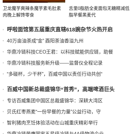
卫龙魔芋爽辣条魔芋素毛肚素
舌里0脂肪全麦面包无糖精减低
肉晚上解馋零食
脂早餐黑麦代
呼啦面馆第五届重庆直辖618豌杂节火热开启
40万亩油茶成“金” 酉阳茶油香溢九州
华鼎冷链科技CEO王君：以科技赋能供应链，助餐
华鼎冷链科技服务新升级——监督仪全程记录
“多碰杯，少干杯”，百威中国以责任行动共创“
百威中国新总裁盛锦华“首秀”，高端啤酒巨头
专访百威集团中国区总裁盛锦华：深耕大湾区
贝氏红枣燕麦“一份早餐的力量”公益行动，守
智利猪肉烹饪体验活动在山城重庆精彩举行
华鼎冷链荣膺国家五星级冷链与4A级物流企业