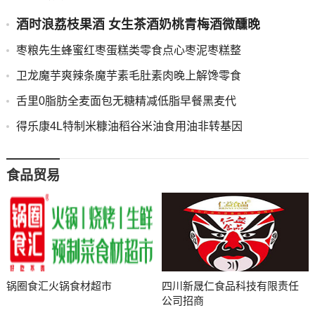
酒时浪荔枝果酒 女生茶酒奶桃青梅酒微醺晚
枣粮先生蜂蜜红枣蛋糕类零食点心枣泥枣糕整
卫龙魔芋爽辣条魔芋素毛肚素肉晚上解馋零食
舌里0脂肪全麦面包无糖精减低脂早餐黑麦代
得乐康4L特制米糠油稻谷米油食用油非转基因
食品贸易
锅圈食汇火锅食材超市
四川新晟仁食品科技有限责任
公司招商