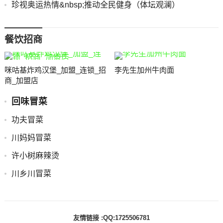
珍视奥运热情&nbsp;推动全民健身（体坛观澜）
餐饮招商
咪咕基炸鸡汉堡_加盟_连锁_招
李先生加州牛肉面
商_加盟店
回味冒菜
功夫冒菜
川妈妈冒菜
许小树麻辣烫
川乡川冒菜
友情链接 :QQ:1725506781