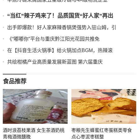
“当红”辣子鸡来了！品质国货“好人家”再出
出手即爆款！好人家麻辣香锅煲强势入驻山姆，引
《“嘟嘟你”平台与重庆黔江阳光花园共推免
在【抖音生活火锅季】给火锅加点BGM，热辣滚
共绘柑橘产业高质量发展新蓝图 第六届重庆
食品推荐
酒时浪荔枝果酒 女生茶酒奶桃
枣粮先生蜂蜜红枣蛋糕类零食
青梅酒微醺晚
点心枣泥枣糕整